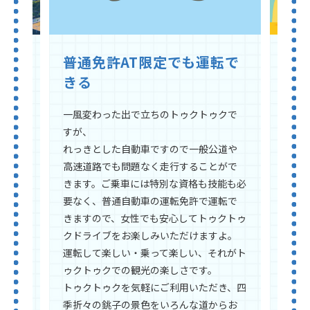
普通免許AT限定でも運転で
移
きる
であ
観光
ある
が、
一風変わった出で立ちのトゥクトゥクで
・来
観光
すが、
て楽し
う印
れっきとした自動車ですので一般公道や
供する
ゥク
高速道路でも問題なく走行することがで
めてお
ただ
きます。ご乗車には特別な資格も技能も必
れて
要なく、普通自動車の運転免許で運転で
れやバ
とし
きますので、女性でも安心してトゥクトゥ
皆様
交流
クドライブをお楽しみいただけますよ。
クト
物で
運転して楽しい・乗って楽しい、それがト
障害者
普通
ゥクトゥクでの観光の楽しさです。
の機
倍も
トゥクトゥクを気軽にご利用いただき、四
地域に
けて
季折々の銚子の景色をいろんな道からお